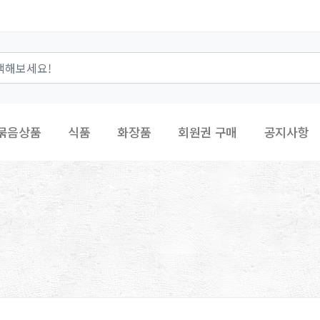
묶음상품
식품
화장품
회원권 구매
공지사항