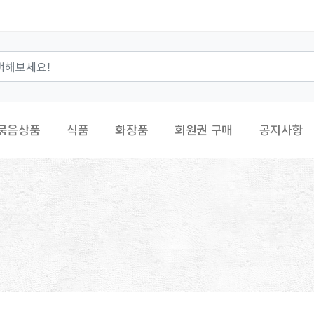
묶음상품
식품
화장품
회원권 구매
공지사항