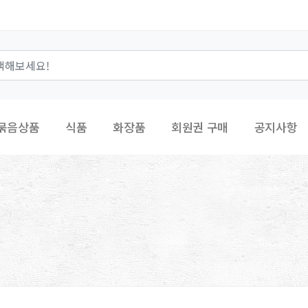
묶음상품
식품
화장품
회원권 구매
공지사항