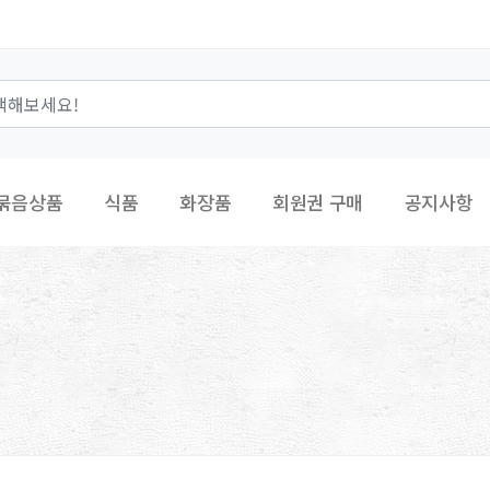
묶음상품
식품
화장품
회원권 구매
공지사항