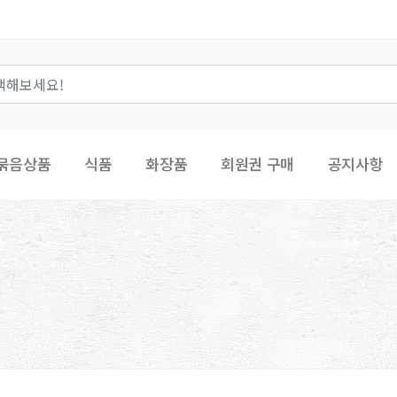
묶음상품
식품
화장품
회원권 구매
공지사항