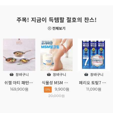
주목! 지금이 득템할 절호의 찬스!
전체보기
장바구니
장바구니
장바구니
식물성 MSM 성분 프리미엄 발크림
페리오 토탈7 오리지널 140g 3개입
엘라스틴 샴푸하듯 10분 간편염색 80g 흑갈색
9,900원
11,090원
7,760원
51%
20,000원