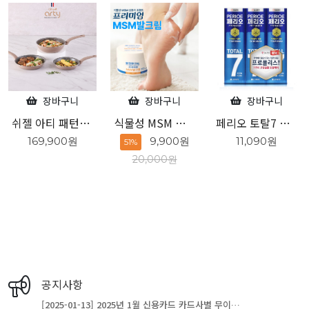
장바구니
장바구니
장바구니
세트 B_프라이팬20/24, 궁중팬24
식물성 MSM 성분 프리미엄 발크림
페리오 토탈7 오리지널 140g 3개입
엘라스틴 샴푸하듯 10분 간편염색 80g 흑갈색
9,900원
11,090원
7,760원
51%
20,000원
공지사항
[2025-01-13] 2025년 1월 신용카드 카드사별 무이…