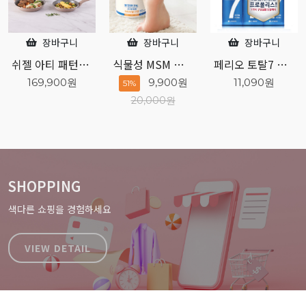
장바구니
장바구니
장바구니
식물성 MSM 성분 프리미엄 발크림
페리오 토탈7 오리지널 140g 3개입
엘라스틴 샴푸하듯 10분 간편염색 80g 흑갈색
9,900원
11,090원
7,760원
51%
20,000원
SHOPPING
색다른 쇼핑을 경험하세요
VIEW DETAIL