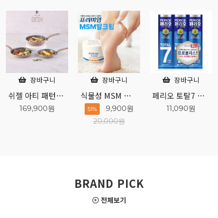
장바구니
장바구니
장바구니
식물성 MSM 성분 프리미엄 발크림
페리오 토탈7 오리지널 140g 3개입
엘라스틴 샴푸하듯 10분 간편염색 80g 흑갈색
9,900원
11,090원
7,760원
51%
20,000원
BRAND PICK
전체보기