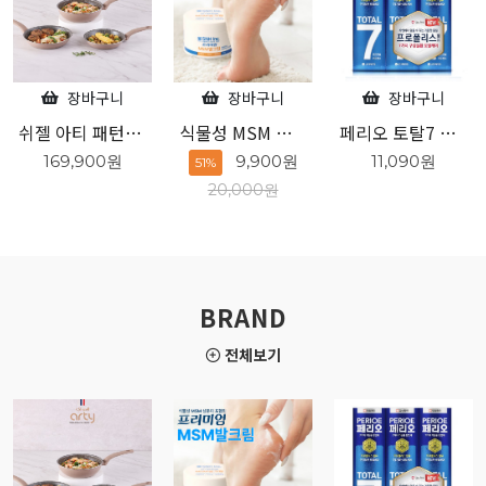
장바구니
장바구니
장바구니
식물성 MSM 성분 프리미엄 발크림
페리오 토탈7 오리지널 140g 3개입
엘라스틴 샴푸하듯 10분 간편염색 80g 흑갈색
9,900원
11,090원
7,760원
51%
20,000원
BRAND
전체보기