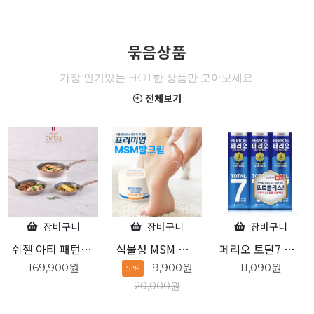
묶음상품
가장 인기있는 HOT한 상품만 모아보세요!
전체보기
장바구니
장바구니
장바구니
식물성 MSM 성분 프리미엄 발크림
페리오 토탈7 오리지널 140g 3개입
엘라스틴 샴푸하듯 10분 간편염색 80g 흑갈색
9,900원
11,090원
7,760원
51%
20,000원